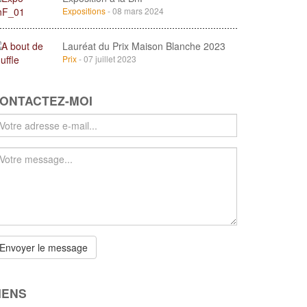
Expositions
- 08 mars 2024
Lauréat du Prix Maison Blanche 2023
Prix
- 07 juillet 2023
ONTACTEZ-MOI
tre
dresse
il
tre
essage
Envoyer le message
IENS