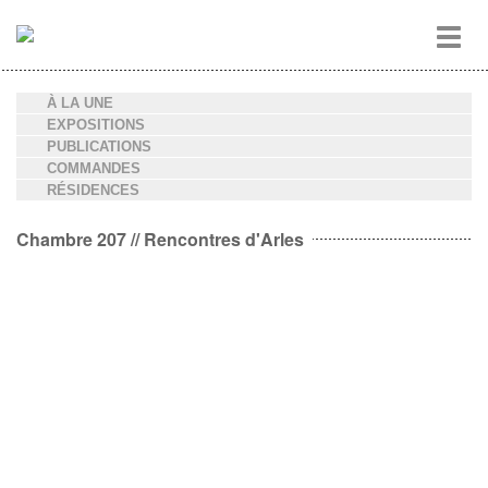
Aller
Toggl
au
navig
contenu
principal
À LA UNE
EXPOSITIONS
PUBLICATIONS
COMMANDES
RÉSIDENCES
Chambre 207 // Rencontres d'Arles