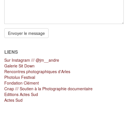
e-
mail
*
Votre
message
Envoyer le message
*
LIENS
Sur Instagram /// @jm__andre
Galerie Sit Down
Rencontres photographiques d'Arles
Photolux Festival
Fondation Clément
Cnap /// Soutien à la Photographie documentaire
Editions Actes Sud
Actes Sud