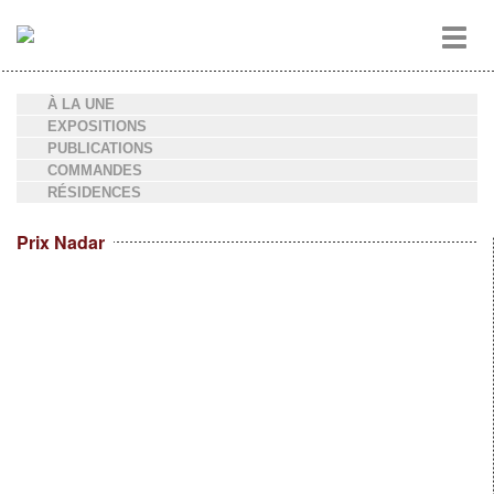
Aller
Toggl
au
navig
contenu
principal
À LA UNE
EXPOSITIONS
PUBLICATIONS
COMMANDES
RÉSIDENCES
Prix Nadar