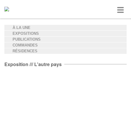
Aller
Toggl
au
navig
contenu
principal
À LA UNE
EXPOSITIONS
PUBLICATIONS
COMMANDES
RÉSIDENCES
Exposition /// L'autre pays