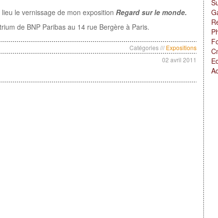
Su
 lieu le vernissage de mon exposition
Regard sur le monde.
Ga
Re
'Atrium de BNP Paribas au 14 rue Bergère à Paris.
Ph
F
Catégories ///
Expositions
Cn
02 avril 2011
Ed
A