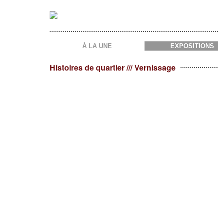
Aller
au
contenu
principal
À LA UNE
EXPOSITIONS
Histoires de quartier /// Vernissage