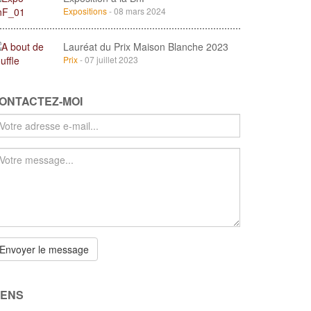
Expositions
- 08 mars 2024
Lauréat du Prix Maison Blanche 2023
Prix
- 07 juillet 2023
ONTACTEZ-MOI
tre
dresse
il
tre
essage
Envoyer le message
IENS