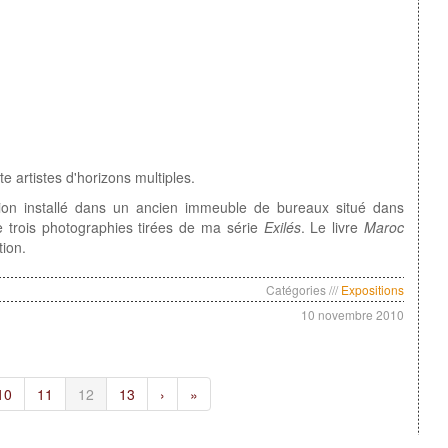
e artistes d'horizons multiples.
sion installé dans un ancien immeuble de bureaux situé dans
e trois photographies tirées de ma série
Exilés
. Le livre
Maroc
tion.
Catégories ///
Expositions
10 novembre 2010
10
11
12
13
›
»