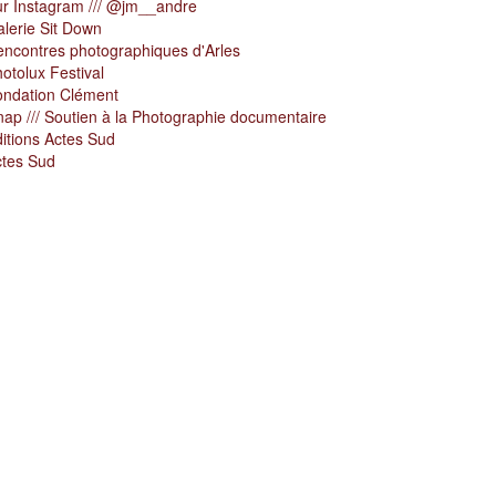
r Instagram /// @jm__andre
lerie Sit Down
ncontres photographiques d'Arles
otolux Festival
ondation Clément
ap /// Soutien à la Photographie documentaire
itions Actes Sud
ctes Sud