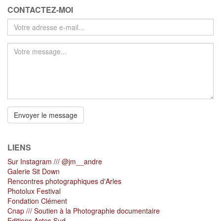
CONTACTEZ-MOI
Votre
adresse
e-
mail
*
Votre
message
Envoyer le message
*
LIENS
Sur Instagram /// @jm__andre
Galerie Sit Down
Rencontres photographiques d'Arles
Photolux Festival
Fondation Clément
Cnap /// Soutien à la Photographie documentaire
Editions Actes Sud