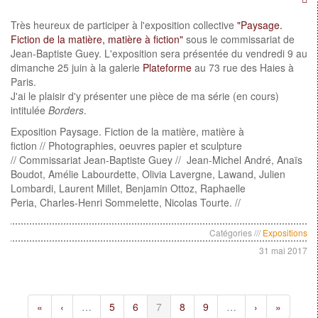
Très heureux de participer à l'exposition collective
"Paysage.
Fiction de la matière, matière à fiction"
sous le commissariat de
Jean-Baptiste Guey. L'exposition sera présentée du vendredi 9 au
dimanche 25 juin à la galerie
Plateforme
au 73 rue des Haies à
Paris.
J'ai le plaisir d'y présenter une pièce de ma série (en cours)
intitulée
Borders
.
Exposition Paysage. Fiction de la matière, matière à
fiction // Photographies, oeuvres papier et sculpture
// Commissariat Jean-Baptiste Guey // Jean-Michel André, Anaïs
Boudot, Amélie Labourdette, Olivia Lavergne, Lawand, Julien
Lombardi, Laurent Millet, Benjamin Ottoz, Raphaelle
Peria, Charles-Henri Sommelette, Nicolas Tourte. //
Catégories ///
Expositions
31 mai 2017
«
‹
…
5
6
7
8
9
…
›
»